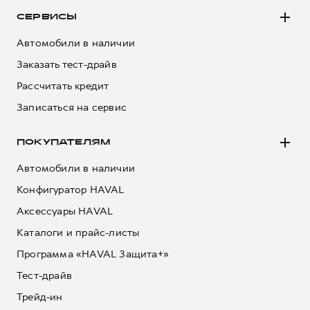
Сервис для корпоративных клиентов
СЕРВИСЫ
HAVAL Лизинг
АКСЕССУАРЫ HAVAL
Автомобили в наличии
Автомобильные аксессуары
Заказать тест-драйв
АКСЕССУАРЫ HAVAL
Коллекция CITY
Рассчитать кредит
Автомобильные аксессуары
Коллекция Базовая
Записаться на сервис
Коллекция CITY
Коллекция Детская
Коллекция Базовая
ПОКУПАТЕЛЯМ
Коллекция Детская
Автомобили в наличии
Конфигуратор HAVAL
Аксессуары HAVAL
Каталоги и прайс-листы
Программа «HAVAL Защита+»
Тест-драйв
Трейд-ин