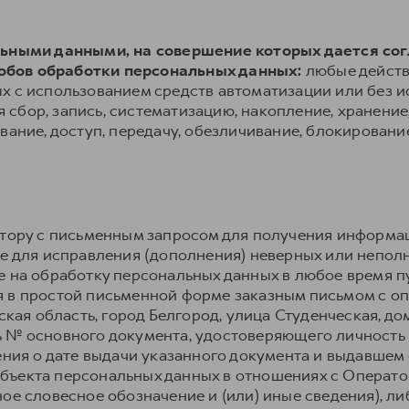
альными данными, на совершение которых дается со
обов обработки персональных данных:
любые действ
х с использованием средств автоматизации или без и
сбор, запись, систематизацию, накопление, хранение,
вание, доступ, передачу, обезличивание, блокировани
атору с письменным запросом для получения информа
же для исправления (дополнения) неверных или непол
е на обработку персональных данных в любое время 
 в простой письменной форме заказным письмом с о
ская область, город Белгород, улица Студенческая, до
 № основного документа, удостоверяющего личность
ения о дате выдачи указанного документа и выдавшем е
ъекта персональных данных в отношениях с Оператор
ое словесное обозначение и (или) иные сведения), л