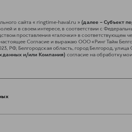
ьного сайта « ringtime-haval.ru »
(далее – Субъект п
олей и в своем интересе, в соответствии с Федеральным
ством проставления «галочки» в соответствующем чек
аю настоящее Согласие и выражаю ООО «Ринг Тайм Белг
8023, РФ, Белгородская область, город Белгород, улица
х данных и/или Компания)
согласие на обработку мо
ных