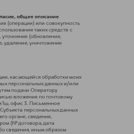
гласие, общее описание
ия (операции) или совокупность
спользования таких средств с
 уточнение (обновление,
е, удаление, уничтожение
ции, касающейся обработки моих
ных персональных данных и/или
путем подачи Оператору
писью вложения по почтовому
м 1ш, офис 3. Письменное
 Субъекта персональных данных
го органе, сведения,
ом (№ договора, дата
ибо сведения, иным образом