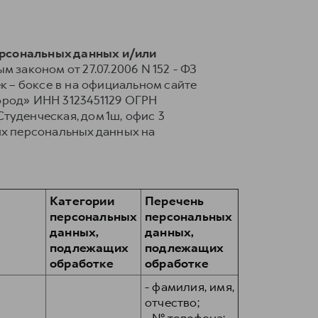
ерсональных данных и/или
 законом от 27.07.2006 N 152 - ФЗ
 – боксе в на официальном сайте
ород» ИНН 3123451129 ОГРН
 Студенческая, дом 1ш, офис 3
их персональных данных на
Категории
Перечень
персональных
персональных
данных,
данных,
подлежащих
подлежащих
обработке
обработке
- фамилия, имя,
отчество;