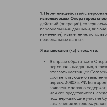
1. Перечень действий с персон
используемых Оператором спос
действий (операций), совершаемы
персональными данными, включая 
изменение), извлечение, использо
персональных данных.
Я ознакомлен (-а) с тем, что:
Я вправе обратиться к Опер
персональных данных, а так
отозвать настоящее Согласи
соответствующего заявления
адресу: 308023, РФ, Белгород
заявление должно содержать
или его представителя, свед
подтверждающие участие Суб
заключения договора, условн