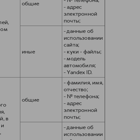
- № телефона;
общие
- адрес
электронной
почты;
лей,
вом
- данные об
использовании
сайта;
иные
- куки - файлы;
- модель
автомобиля;
- Yandex ID.
- фамилия, имя,
отчество;
- № телефона;
общие
- адрес
ого
электронной
я,
почты;
, в
 и
- данные об
,
использовании