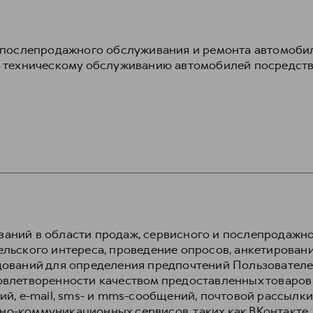
, послепродажного обслуживания и ремонта автомоби
по техническому обслуживанию автомобилей посредст
аний в области продаж, сервисного и послепродажн
льского интереса, проведение опросов, анкетировани
дований для определения предпочтений Пользователей
овлетворенности качеством предоставленных товаров
ий, e-mail, sms- и mms-сообщений, почтовой рассылки
о-коммуникационных сервисов, таких как ВКонтакте,