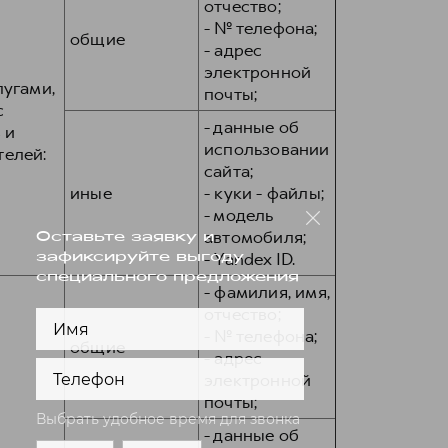
отчество;
- № телефона;
общие
- адрес
электронной
лугами,
почты;
с
- данные об
 и
использовании
телей:
сайта;
иные
- куки - файлы;
- модель
автомобиля;
- Yandex ID.
- фамилия, имя,
отчество;
- № телефона;
общие
- адрес
электронной
почты;
- данные об