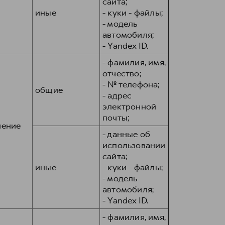
сайта;
иные
- куки - файлы;
- модель
автомобиля;
- Yandex ID.
- фамилия, имя,
отчество;
- № телефона;
общие
- адрес
электронной
почты;
чение
- данные об
использовании
сайта;
иные
- куки - файлы;
- модель
автомобиля;
- Yandex ID.
- фамилия, имя,