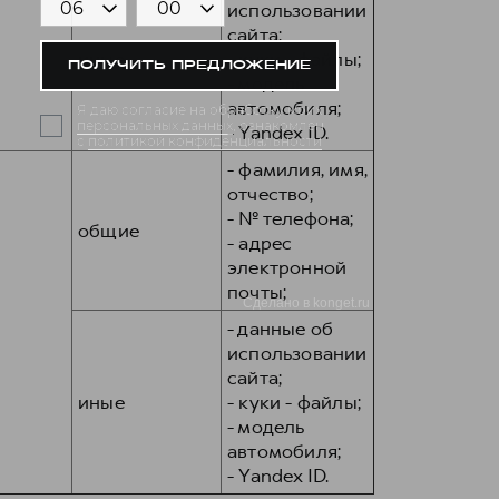
использовании
сайта;
иные
- куки - файлы;
- модель
автомобиля;
- Yandex ID.
- фамилия, имя,
отчество;
- № телефона;
общие
- адрес
электронной
почты;
- данные об
использовании
сайта;
иные
- куки - файлы;
- модель
автомобиля;
- Yandex ID.