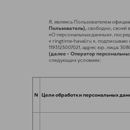
Я, являясь Пользователем официал
Пользователь),
свободно, своей в
«О персональных данных», посред
« ringtime-haval.ru », подписыв
1193123007021, адрес юр. лица: 30
(далее - Оператор персональны
следующих условиях:
N
Цели обработки персональных дан