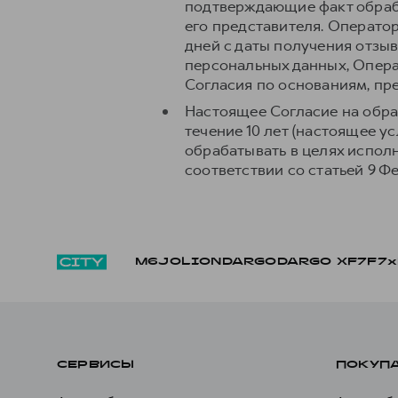
подтверждающие факт обраб
его представителя. Операто
дней с даты получения отзыв
персональных данных, Опера
Согласия по основаниям, п
Настоящее Согласие на обра
течение 10 лет (настоящее 
обрабатывать в целях испол
соответствии со статьей 9 Ф
M6
JOLION
DARGO
DARGO Х
F7
F7x
СЕРВИСЫ
ПОКУП