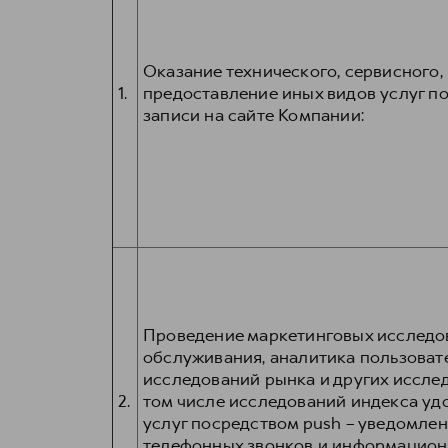
Оказание технического, сервисного
1.
предоставление иных видов услуг 
записи на сайте Компании:
Проведение маркетинговых исследов
обслуживания, аналитика пользовате
исследований рынка и других иссле
2.
том числе исследований индекса уд
услуг посредством push – уведомлен
телефонных звонков и информационн