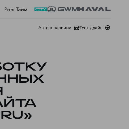
Ринг Тайм
Авто в наличии
Тест-драйв
БОТКУ
ННЫХ
Я
АЙТА
.RU»