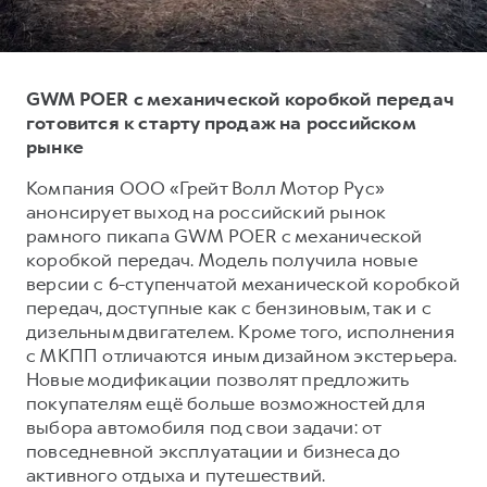
Тест-драйв
СЕРВИСНОЕ ОБСЛУЖИВАНИЕ
О дилере
Трейд-ин
Нулевое ТО
Наша команда
GWM POER с механической коробкой передач
DARGO
DARGO X
Программа «Помощь на дороге»
Контакты
от 3 199 000 ₽
от 3 499 000 ₽
готовится к старту продаж на российском
КРЕДИТ И СТРАХОВАНИЕ
Регламенты технического обслуживания
рынке
Кредитный калькулятор
Электронный ПТС
Компания ООО «Грейт Волл Мотор Рус»
Страхование
анонсирует выход на российский рынок
рамного пикапа GWM POER с механической
Кредит
ПОДДЕРЖКА
коробкой передач. Модель получила новые
F7
F7X
GWM Безопасность
версии с 6-ступенчатой механической коробкой
от 2 899 000 ₽
от 3 599 000 ₽
передач, доступные как с бензиновым, так и с
КОРПОРАТИВНЫМ КЛИЕНТАМ
Гарантия HAVAL
дизельным двигателем. Кроме того, исполнения
Для малого бизнеса
Мобильное приложение GWM
с МКПП отличаются иным дизайном экстерьера.
Новые модификации позволят предложить
Корпоративным клиентам
Программа «HAVAL Защита+»
покупателям ещё больше возможностей для
Крупным корпоративным клиентам
Руководства по эксплуатации
выбора автомобиля под свои задачи: от
POER
повседневной эксплуатации и бизнеса до
от 3 449 000 ₽
Система управления автопарком
Подписки
активного отдыха и путешествий.