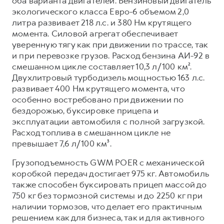
оба варианта двигателей. Бензиновый двигатель
экологического класса Евро-6 объемом 2,0
литра развивает 218 л.с. и 380 Нм крутящего
момента. Силовой агрегат обеспечивает
уверенную тягу как при движении по трассе, так
и при перевозке грузов. Расход бензина АИ-92 в
смешанном цикле составляет 10,3 л/100 км².
Двухлитровый турбодизель мощностью 163 л.с.
развивает 400 Нм крутящего момента, что
особенно востребовано при движении по
бездорожью, буксировке прицепа и
эксплуатации автомобиля с полной загрузкой.
Расход топлива в смешанном цикле не
превышает 7,6 л/100 км³.
Грузоподъемность GWM POER с механической
коробкой передач достигает 975 кг. Автомобиль
также способен буксировать прицеп массой до
750 кг без тормозной системы и до 2250 кг при
наличии тормозов, что делает его практичным
решением как для бизнеса, так и для активного