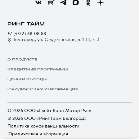
РИНГ ТАЙМ
+7 (4722) 38-08-88
Белгород, ул. Студенческая, д. 1 Ш, к. 3
О ПРОДУКТЕ
КРЕДИТНЫЕ ПРОГРАММЫ
ЦЕНЫ И ВЫГОДЫ
ЮРИДИЧЕСКАЯ ИНФОРМАЦИЯ
Trade-in
Спецпредложения
Заказать
Меню
© 2026 ООО «Грейт Волл Мотор Рус»
© 2026 ООО «Ринг Тайм Белгород»
Специальные предложения
Политика конфиденциальности
HAVAL Ринг Тайм
HAVAL Ринг Тайм
Юридическая информация
Белгород, ул. Студенческая, д. 1 Ш, к. 3
Белгород, ул. Студенческая, д. 1 Ш, к. 3