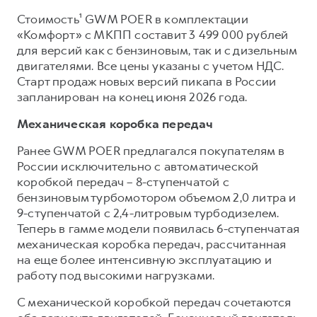
Сервис для корпоративных клиентов
Стоимость¹ GWM POER в комплектации
HAVAL Лизинг
АКСЕССУАРЫ HAVAL
«Комфорт» с МКПП составит 3 499 000 рублей
Автомобильные аксессуары
для версий как с бензиновым, так и с дизельным
двигателями. Все цены указаны с учетом НДС.
АКСЕССУАРЫ HAVAL
Коллекция CITY
Старт продаж новых версий пикапа в России
Автомобильные аксессуары
Коллекция Базовая
запланирован на конец июня 2026 года.
Коллекция CITY
Коллекция Детская
Механическая коробка передач
Коллекция Базовая
Ранее GWM POER предлагался покупателям в
Коллекция Детская
России исключительно с автоматической
коробкой передач – 8-ступенчатой с
бензиновым турбомотором объемом 2,0 литра и
9-ступенчатой с 2,4-литровым турбодизелем.
Теперь в гамме модели появилась 6-ступенчатая
механическая коробка передач, рассчитанная
на еще более интенсивную эксплуатацию и
работу под высокими нагрузками.
С механической коробкой передач сочетаются