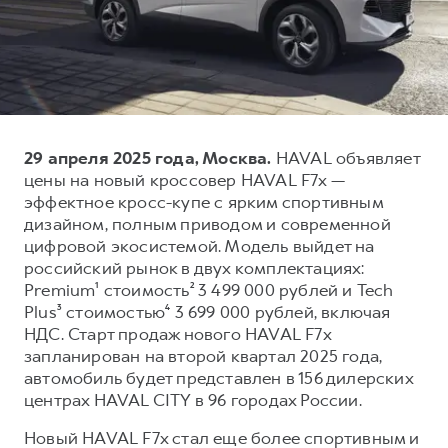
Тест-драйв
СЕРВИСНОЕ ОБСЛУЖИВАНИЕ
О дилере
Трейд-ин
Нулевое ТО
Наша команда
DARGO
DARGO X
Программа «Помощь на дороге»
Контакты
от 3 199 000 ₽
от 3 499 000 ₽
КРЕДИТ И СТРАХОВАНИЕ
Регламенты технического обслуживания
29 апреля 2025 года, Москва.
HAVAL объявляет
Кредитный калькулятор
Электронный ПТС
цены на новый кроссовер HAVAL F7x —
Страхование
эффектное кросс-купе с ярким спортивным
дизайном, полным приводом и современной
Кредит
ПОДДЕРЖКА
цифровой экосистемой. Модель выйдет на
F7
F7X
GWM Безопасность
от 2 899 000 ₽
от 3 599 000 ₽
российский рынок в двух комплектациях:
Premium¹ стоимость² 3 499 000 рублей и Tech
КОРПОРАТИВНЫМ КЛИЕНТАМ
Гарантия HAVAL
Plus³ стоимостью⁴ 3 699 000 рублей, включая
Для малого бизнеса
Мобильное приложение GWM
НДС. Старт продаж нового HAVAL F7x
Корпоративным клиентам
Программа «HAVAL Защита+»
запланирован на второй квартал 2025 года,
автомобиль будет представлен в 156 дилерских
Крупным корпоративным клиентам
Руководства по эксплуатации
центрах HAVAL CITY в 96 городах России.
POER
от 3 449 000 ₽
Система управления автопарком
Подписки
Новый HAVAL F7x стал еще более спортивным и