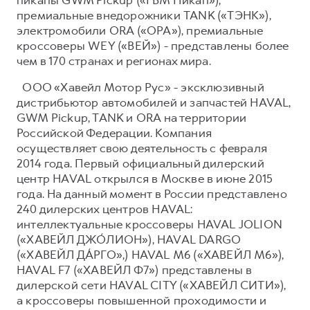
премиальные внедорожники TANK («ТЭНК»),
электромобили ORA («ОРА»), премиальные
кроссоверы WEY («ВЕЙ») - представлены более
чем в 170 странах и регионах мира.
ООО «Хавейл Мотор Рус» - эксклюзивный
дистрибьютор автомобилей и запчастей HAVAL,
GWM Pickup, TANK и ORA на территории
Российской Федерации. Компания
осуществляет свою деятельность с февраля
2014 года. Первый официальный дилерский
центр HAVAL открылся в Москве в июне 2015
года. На данный момент в России представлено
240 дилерских центров HAVAL:
интеллектуальные кроссоверы HAVAL JOLION
(«ХАВЕЙЛ ДЖО́ЛИОН»), HAVAL DARGO
(«ХАВЕЙЛ ДА́РГО»,) HAVAL М6 («ХАВЕЙЛ M6»),
HAVAL F7 («ХАВЕЙЛ Ф7») представлены в
дилерской сети HAVAL CITY («ХАВЕЙЛ СИТИ»),
а кроссоверы повышенной проходимости и