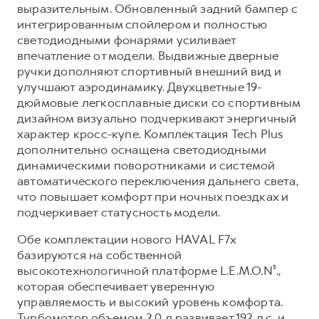
Сервис для корпоративных клиентов
выразительным. Обновленный задний бампер с
интегрированным спойлером и полностью
HAVAL Лизинг
АКСЕССУАРЫ HAVAL
светодиодными фонарями усиливает
Автомобильные аксессуары
впечатление от модели. Выдвижные дверные
ручки дополняют спортивный внешний вид и
АКСЕССУАРЫ HAVAL
Коллекция CITY
улучшают аэродинамику. Двухцветные 19-
Автомобильные аксессуары
Коллекция Базовая
дюймовые легкосплавные диски со спортивным
Коллекция CITY
Коллекция Детская
дизайном визуально подчеркивают энергичный
характер кросс-купе. Комплектация Tech Plus
Коллекция Базовая
дополнительно оснащена светодиодными
Коллекция Детская
динамическими поворотниками и системой
автоматического переключения дальнего света,
что повышает комфорт при ночных поездках и
подчеркивает статусность модели.
Обе комплектации нового HAVAL F7x
базируются на собственной
высокотехнологичной платформе L.E.M.O.N⁵.,
которая обеспечивает уверенную
управляемость и высокий уровень комфорта.
Турбомотор объемом 2.0 л развивает 192 л.с. и