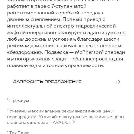
работает в паре с 7-ступенчатой
роботизированной коробкой передач с
двойным сцеплением. Полный привод с
интеллектуальной электро-гидравлической
муфтой оперативно реагирует и адаптируется к
любым дорожным условиям благодаря шести
режимам движения, включая «снег», «песок» и
«бездорожье». Подвеска — McPherson⁶ спереди
и многорычажная сзади — сбалансирована для
плавной езды и точной управляемости.
ЗАПРОСИТЬ ПРЕДЛОЖЕНИЕ
¹ Премиум
² Указаны максимальные рекомендованные цены
перепродажи. Уточняйте актуальные розничные цены
в салонах дилеров HAVAL CITY
³ Тек Плюс