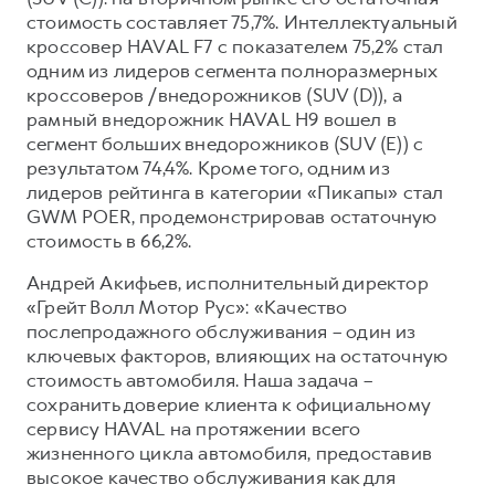
Сервис для корпоративных клиентов
стоимость составляет 75,7%. Интеллектуальный
HAVAL Лизинг
АКСЕССУАРЫ HAVAL
кроссовер HAVAL F7 с показателем 75,2% стал
одним из лидеров сегмента полноразмерных
Автомобильные аксессуары
кроссоверов /внедорожников (SUV (D)), а
АКСЕССУАРЫ HAVAL
Коллекция CITY
рамный внедорожник HAVAL H9 вошел в
сегмент больших внедорожников (SUV (E)) с
Автомобильные аксессуары
Коллекция Базовая
результатом 74,4%. Кроме того, одним из
Коллекция CITY
Коллекция Детская
лидеров рейтинга в категории «Пикапы» стал
GWM POER, продемонстрировав остаточную
Коллекция Базовая
стоимость в 66,2%.
Коллекция Детская
Андрей Акифьев, исполнительный директор
«Грейт Волл Мотор Рус»: «Качество
послепродажного обслуживания – один из
ключевых факторов, влияющих на остаточную
стоимость автомобиля. Наша задача –
сохранить доверие клиента к официальному
сервису HAVAL на протяжении всего
жизненного цикла автомобиля, предоставив
высокое качество обслуживания как для