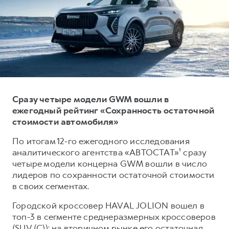
Тест-драйв
СЕРВИСНОЕ ОБСЛУЖИВАНИЕ
О дилере
Трейд-ин
Нулевое ТО
Наша команда
DARGO
DARGO X
Программа «Помощь на дороге»
Контакты
от 3 199 000 ₽
от 3 499 000 ₽
КРЕДИТ И СТРАХОВАНИЕ
Регламенты технического обслуживания
Кредитный калькулятор
Электронный ПТС
Страхование
Сразу четыре модели GWM вошли в
ежегодный рейтинг «Сохранность остаточной
Кредит
ПОДДЕРЖКА
стоимости автомобиля»
F7
F7X
GWM Безопасность
от 2 899 000 ₽
от 3 599 000 ₽
По итогам 12-го ежегодного исследования
КОРПОРАТИВНЫМ КЛИЕНТАМ
Гарантия HAVAL
аналитического агентства «АВТОСТАТ»¹ сразу
четыре модели концерна GWM вошли в число
Для малого бизнеса
Мобильное приложение GWM
лидеров по сохранности остаточной стоимости
Корпоративным клиентам
Программа «HAVAL Защита+»
в своих сегментах.
Крупным корпоративным клиентам
Руководства по эксплуатации
Городской кроссовер HAVAL JOLION вошел в
POER
от 3 449 000 ₽
Система управления автопарком
Подписки
топ-3 в сегменте среднеразмерных кроссоверов
(SUV (C)): на вторичном рынке его остаточная