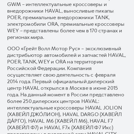
GWM – интеллектуальные кроссоверы и
внедорожники HAVAL, выносливые пикапы
POER, премиальные внедорожники TANK,
электромобили ORA, премиальные кроссоверы
WEY – представлены более чем в 170 странах и
регионах мира.
ООО «Грейт Волл Мотор Рус» – эксклюзивный
дистрибьютор автомобилей и запчастей HAVAL,
POER, TANK, WEY и ORA на территории
Российской Федерации. Компания
осуществляет свою деятельность с февраля
2014 года. Первый официальный дилерский
центр HAVAL открылся в Москве в июне 2015
года. На данный момент в России представлено
более 250 дилерских центров HAVAL:
интеллектуальные кроссоверы HAVAL JOLION
(ХАВЕЙЛ ДЖО́ЛИОН), HAVAL DARGO (ХАВЕЙЛ
ДА́РГО), HAVAL М6 (ХАВЕЙЛ M6), HAVAL F7
(ХАВЕЙЛ Ф7) и HAVAL F7x (ХАВЕЙЛ Ф7 Икс)
представлены в дилерской сети HAVAL CITY